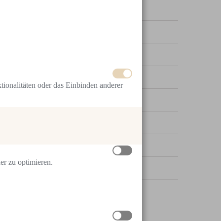
Inside World of Beauty
Inside World of Beauty
Products
Products
tionalitäten oder das Einbinden anderer
Produkte
Treatments
Wissen
er zu optimieren.
一般说明
产品
护理