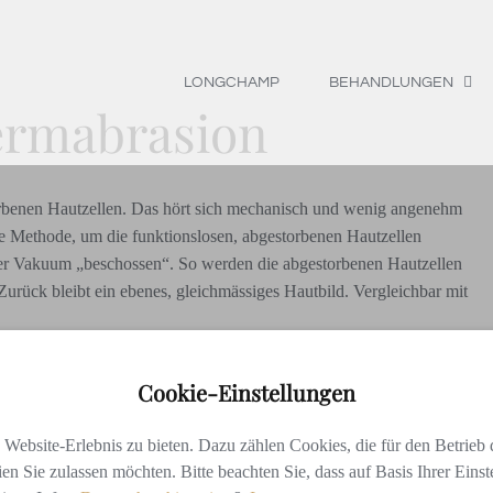
LONGCHAMP
BEHANDLUNGEN
ermabrasion
torbenen Hautzellen. Das hört sich mechanisch und wenig angenehm
sive Methode, um die funktionslosen, abgestorbenen Hautzellen
nter Vakuum „beschossen“. So werden die abgestorbenen Hautzellen
Zurück bleibt ein ebenes, gleichmässiges Hautbild. Vergleichbar mit
Cookie-Einstellungen
ebsite-Erlebnis zu bieten. Dazu zählen Cookies, die für den Betrieb d
en Sie zulassen möchten. Bitte beachten Sie, dass auf Basis Ihrer Eins