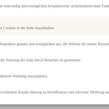
Montag – Freitag: 09.30 – 18.00 Uhr
ite notwendig und ermöglichen beispielsweise sicherheitsrelevante Funk
Samstag: 09.30 – 16.00 Uhr
Sonntag & Feiertags: Geschlossen
 Cookies in die Seite einzubinden.
tatistiken genutzt und ermöglichen uns, die Website für unsere Besuch
LONGCHAMP
die Nutzung der Seite durch Besucher zu generieren.
lisierte Werbung auszuspielen.
das prächtige Interieur des Pariser Geschäfts des französischen Lux
nun in Vaduz eine neue, weitere Heimat gefunden.
rschiedene Kanäle hinweg zu identifizieren und relevante Werbung an