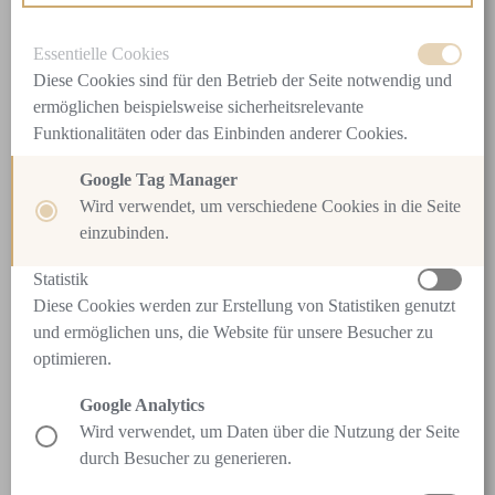
Peeling/ Tiefenreinigung
Augenbrauen zupfen und Oberlippen-Haarentfernung
Essentielle Cookies
mit Warmwachs
Diese Cookies sind für den Betrieb der Seite notwendig und
Wimpern- und Augenbrauen-Färbung
ermöglichen beispielsweise sicherheitsrelevante
Wirkstoffkonzentrat
Funktionalitäten oder das Einbinden anderer Cookies.
Massage oder Maske
Google Tag Manager
Auf Wunsch: Augenbrauen zupfen und Oberlippen-
Wird verwendet, um verschiedene Cookies in die Seite
Haarentfernung mit Warmwachs.
einzubinden.
February 15th, 2021
|
Ladies_Gesicht
,
relax
Statistik
Diese Cookies werden zur Erstellung von Statistiken genutzt
und ermöglichen uns, die Website für unsere Besucher zu
optimieren.
Google Analytics
Wird verwendet, um Daten über die Nutzung der Seite
durch Besucher zu generieren.