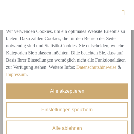
Skip
to
Cookie-Einstellungen
content
Wir verwenden Cookies, um ein optimales Website-Erlebnis zu
bieten. Dazu zählen Cookies, die für den Betrieb der Seite
notwendig sind und Statistik-Cookies. Sie entscheiden, welche
Kategorien Sie zulassen möchten. Bitte beachten Sie, dass auf
Ladies_Relax
Basis Ihrer Einstellungen womöglich nicht alle Funktionalitäten
zur Verfügung stehen. Weitere Infos:
Datenschutzhinweise
&
Impressum
.
Eine Stunde Erholen, in sich Ruhen und Kraft schöpfen.
Währenddessen umsorgen wir Sie bei einem erfrischenden
Alle akzeptieren
Peeling mit Tiefenreinigung und einer verwöhnenden
Massage oder Maske. Das Relax-Treatment spendet binnen
einer Stunde sofortige Ergebnisse – für Körper und Geist.
Einstellungen speichern
Hautanalyse
Alle ablehnen
Reinigung