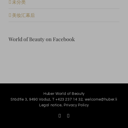
未分类
美妆汇幕后
World of Beauty on Facebook
Huber World of Beauty
Städtle 3, 9490 Vaduz, T +423 237 14 32,
welcome@huber.li
Legal notice
,
Privacy Policy
Facebook
Instagram