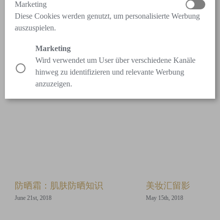
Marketing
抗力更强，看起来更光洁、更健康。
Diese Cookies werden genutzt, um personalisierte Werbung
auszuspielen.
Marketing
Related Posts
Wird verwendet um User über verschiedene Kanäle
hinweg zu identifizieren und relevante Werbung
anzuzeigen.
防晒霜：肌肤防晒知识
美妆汇留影
June 21st, 2018
May 15th, 2018