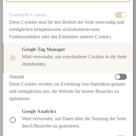
来自La Mer（海蓝之谜）迄
Essentielle Cookies
今为止最棒的奇迹
Diese Cookies sind für den Betrieb der Seite notwendig und
ermöglichen beispielsweise sicherheitsrelevante
Funktionalitäten oder das Einbinden anderer Cookies.
La Mer（海蓝之谜）在研发新的护肤产品时有着极高的
要求。因为La Mer（海蓝之谜）顾客对他们挚爱的每一
Google Tag Manager
款产品都抱有很高的期待，希望它能带来名副其实的深
Wird verwendet, um verschiedene Cookies in die Seite
einzubinden.
度滋润。每一种新配方都应带来奢华体验，滋养皮肤再
生并保护皮肤免受负面环境影响的干扰，如果还能同时
Statistik
让皮肤充满活力并且得到舒缓，那就更好了。La
Diese Cookies werden zur Erstellung von Statistiken genutzt
Mer（海蓝之谜）的最新产品——清凉啫喱面霜能满足
und ermöglichen uns, die Website für unsere Besucher zu
所有这一切和其他更多的要求。
optimieren.
这款清凉啫喱面霜质地清爽，让肌肤仿佛沐浴于清凉的
水中，是La Mer（海蓝之谜）技术的最佳体现。使用之
Google Analytics
后，皮肤立即感觉水润、清爽，并得到深层滋养。皮肤
Wird verwendet, um Daten über die Nutzung der Seite
表面温度降低，感觉舒缓，可见瑕疵减少，泛红症状也
durch Besucher zu generieren.
会立即改善72%。此外，皮肤屏障得到加强，让肌肤抵